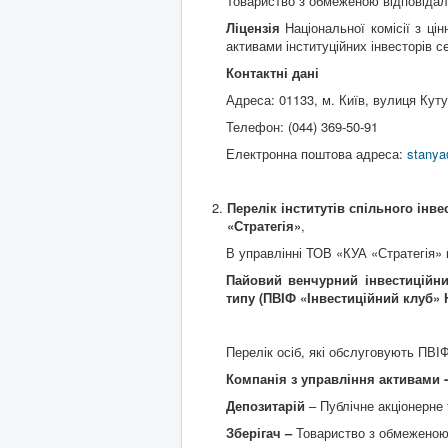
Товариство з обмеженою відповідаль
Ліцензія
Національної комісії з ці
активами інституційних інвесторів с
Контактні дані
Адреса: 01133, м. Київ, вулиця Кутуз
Телефон: (044) 369-50-91
Електронна поштова адреса:
stanya
Перелік інститутів спільного інв
«Стратегія»
,
В управлінні ТОВ «КУА «Стратегія» 
Пайовий венчурний інвестиційни
типу (ПВІФ «Інвестиційний клуб» 
Перелік осіб, які обслуговують ПВІ
Компанія з управління активами
-
Депозитарій
– Публічне акціонерне 
Зберігач –
Товариство з обмежено