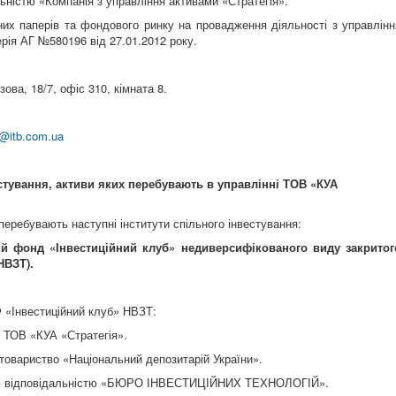
ністю «Компанія з управління активами «Стратегія».
нних паперів та фондового ринку на провадження діяльності з управлінн
ерія АГ №580196 від 27.01.2012 року.
ова, 18/7, офіс 310, кімната 8.
@
itb
.
com
.
ua
естування, активи яких перебувають в управлінні ТОВ «КУА
перебувають наступні інститути спільного інвестування:
й фонд «Інвестиційний клуб» недиверсифікованого виду закритог
НВЗТ).
Ф «Інвестиційний клуб» НВЗТ:
ТОВ «КУА «Стратегія».
товариство «Національний депозитарій України».
ю відповідальністю «БЮРО ІНВЕСТИЦІЙНИХ ТЕХНОЛОГІЙ».